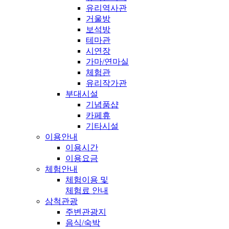
유리역사관
거울방
보석방
테마관
시연장
가마/연마실
체험관
유리작가관
부대시설
기념품샵
카페휴
기타시설
이용안내
이용시간
이용요금
체험안내
체험이용 및
체험료 안내
삼척관광
주변관광지
음식/숙박