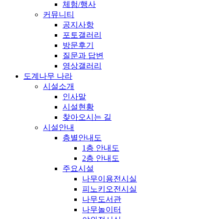
체험/행사
커뮤니티
공지사항
포토갤러리
방문후기
질문과 답변
영상갤러리
도계나무 나라
시설소개
인사말
시설현황
찾아오시는 길
시설안내
층별안내도
1층 안내도
2층 안내도
주요시설
나무이용전시실
피노키오전시실
나무도서관
나무놀이터